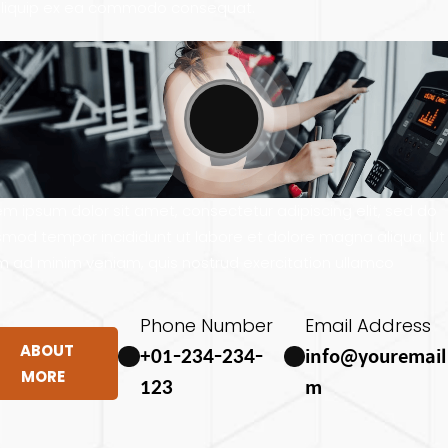
aliquip ex ea commodo consequat.
em ipsum dolor sit amet, consectetur adipiscing elit, sed do
smod tempor incididunt ut labore et dolore magna aliqua. Ut
m ad minim veniam, quis nostrud exercitation ullamco
Phone Number
Email Address
ABOUT
+01-234-234-
info@youremail
MORE
123
m