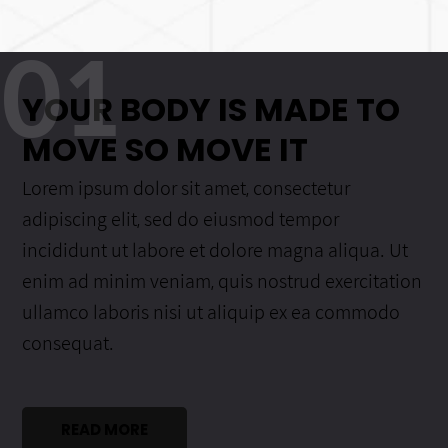
01
YOUR BODY IS MADE TO
MOVE SO MOVE IT
Lorem ipsum dolor sit amet, consectetur
adipiscing elit, sed do eiusmod tempor
incididunt ut labore et dolore magna aliqua. Ut
enim ad minim veniam, quis nostrud exercitation
ullamco laboris nisi ut aliquip ex ea commodo
consequat.
READ MORE