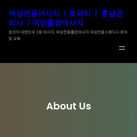
콘
여성전용마사지 ㅣ토닥이 ㅣ 훈남관
텐
리사 ㅣ여성출장마사지
츠
로
토닥이 대한민국 1등 마사지, 여성전용출장마사지 여성전용스웨디시 문의
및 교육
바
로
가
기
About Us