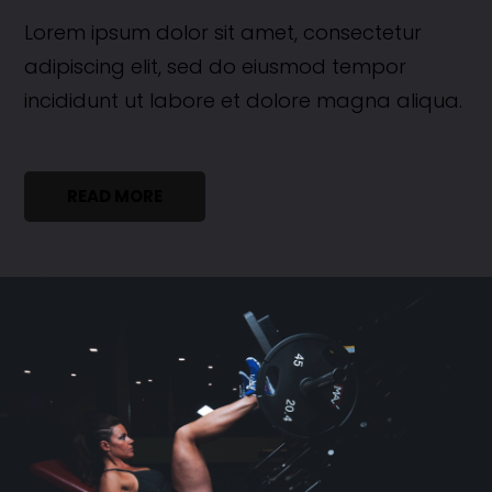
Lorem ipsum dolor sit amet, consectetur
adipiscing elit, sed do eiusmod tempor
incididunt ut labore et dolore magna aliqua.
READ MORE