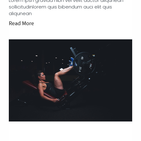
Lorem Ipsn gravida nibh vel velit auctor aliqunean
sollicitudinlorem quis bibendum auci elit quis
aliqunean
Read More
DISCIPLINE