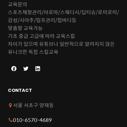
교육문의
스포츠체형관리/아로마/스웨디시/딥티슈/로미로미/
감성/시아추/림프관리/힙바디등
맞춤형 교육가능
기초 중급 고급에 따라 교육스킬
차이가 있으며 유튜브나 일반적으로 알려지지 않은
유니크한 독점 스킬교육
F
T
L
a
w
i
c
i
n
CONTACT
e
t
k
b
t
e
서울 서초구 양재동
o
e
d
o
r
I
010-6570-4689