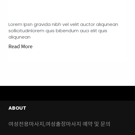
BE PATIENCE..
Lorem Ipsn gravida nibh vel velit auctor aliqunean
sollicitudinlorem quis bibendum auci elit quis
aliqunean
Read More
ABOUT
여성전용마사지,여성출장마사지 예약 및 문의