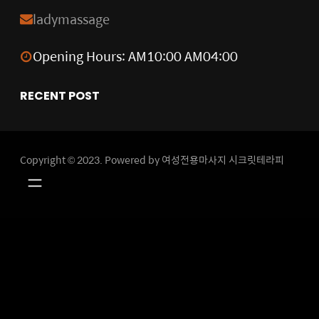
k
n
ladymassage
Opening Hours: AM10:00 AM04:00
RECENT POST
Copyright © 2023. Powered by 여성전용마사지 시크릿테라피