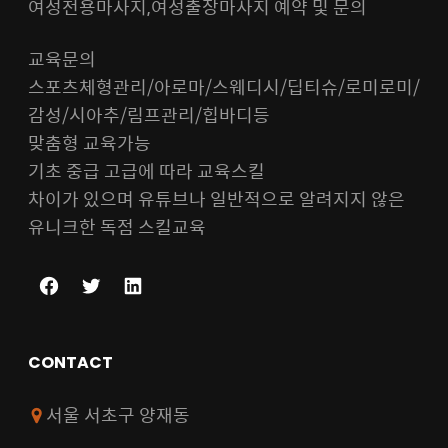
여성전용마사지,여성출장마사지 예약 및 문의
교육문의
스포츠체형관리/아로마/스웨디시/딥티슈/로미로미/
감성/시아추/림프관리/힙바디등
맞춤형 교육가능
기초 중급 고급에 따라 교육스킬
차이가 있으며 유튜브나 일반적으로 알려지지 않은
유니크한 독점 스킬교육
F
T
L
a
w
i
c
i
n
CONTACT
e
t
k
b
t
e
서울 서초구 양재동
o
e
d