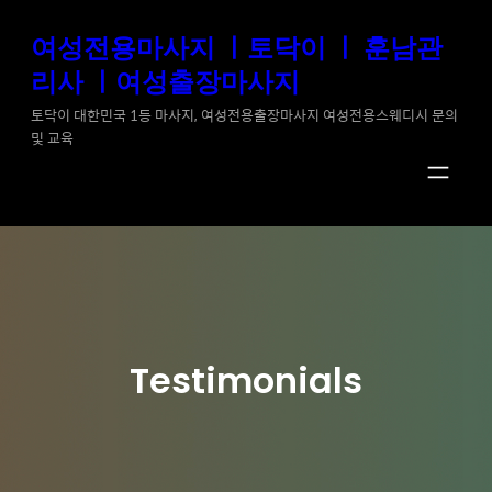
콘
여성전용마사지 ㅣ토닥이 ㅣ 훈남관
텐
리사 ㅣ여성출장마사지
츠
로
토닥이 대한민국 1등 마사지, 여성전용출장마사지 여성전용스웨디시 문의
및 교육
바
로
가
기
Testimonials